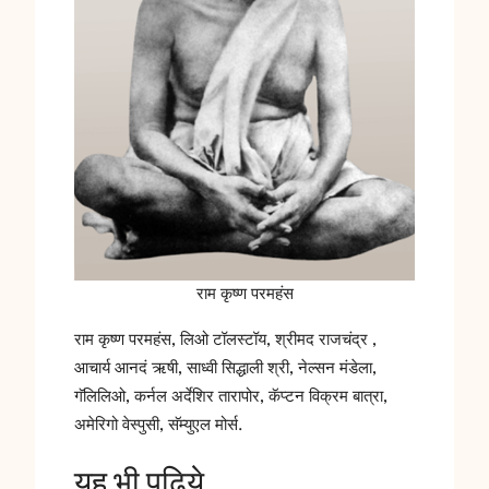
राम कृष्ण परमहंस
राम कृष्ण परमहंस, लिओ टॉलस्टॉय, श्रीमद राजचंद्र ,
आचार्य आनदं ऋषी, साध्वी सिद्धाली श्री, नेल्सन मंडेला,
गॅलिलिओ, कर्नल अर्देशिर तारापोर, कॅप्टन विक्रम बात्रा,
अमेरिगो वेस्पुसी, सॅम्युएल मोर्स.
यह भी पढिये…..