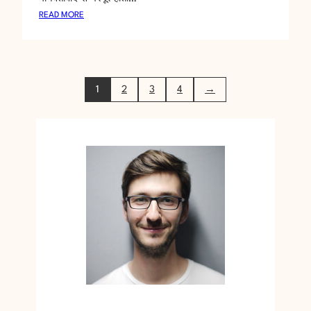
:
READ MORE
अं
क
शा
स्त्र
1
2
3
4
→
:
आ
तं
क
वा
द
औ
र
आ
प
दा
ओं
का
अं
क