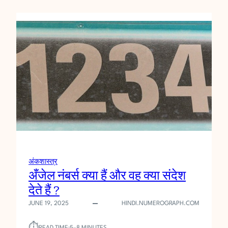
सि
क्रे
ट्स
प्रो
ग्रॅ
म
ऑ
न
ला
ई
न
को
र्स
अंकशास्त्र
अँजेल नंबर्स क्या हैं और वह क्या संदेश
देते हैं ?
JUNE 19, 2025
HINDI.NUMEROGRAPH.COM