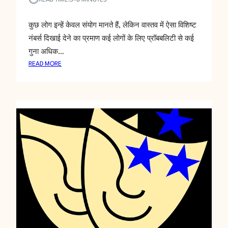
⏱︎
READ TIME:
5–8 MINUTES
कुछ लोग इन्हें केवल संयोग मानते हैं, लेकिन वास्तव में ऐसा विशिष्ट
नंबर्स दिखाई देने का प्रमाण कई लोगों के लिए प्रॉबबलिटी से कई
गुना अधिक…
:
READ MORE
अँ
जे
ल
नं
ब
र्स
क्या
हैं
औ
र
व
ह
क्या
सं