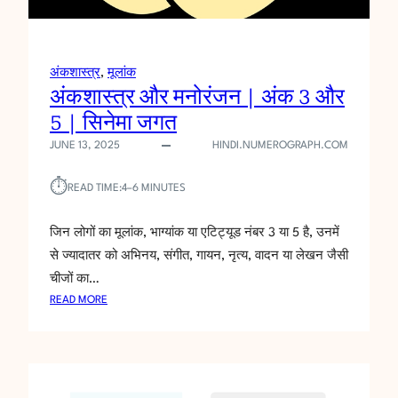
दे
श
दे
ते
अंकशास्त्र
, 
मूलांक
हैं
अंकशास्त्र और मनोरंजन | अंक 3 और
?
5 | सिनेमा जगत
JUNE 13, 2025
HINDI.NUMEROGRAPH.COM
⏱︎
READ TIME:
4–6 MINUTES
जिन लोगों का मूलांक, भाग्यांक या एटिट्यूड नंबर 3 या 5 है, उनमें
से ज्यादातर को अभिनय, संगीत, गायन, नृत्य, वादन या लेखन जैसी
चीजों का…
:
READ MORE
अं
क
शा
स्त्र
औ