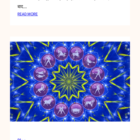
बाद…
:
READ MORE
क्या
शा
दी
के
बा
द
ना
म
ब
द
ल
ना
स
ही
है
?