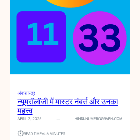
ल
की
क
ल
र्स
(
रि
पो
र्ट
)
अंकशास्त्र
न्यूमरॉलॉजी में मास्टर नंबर्स और उनका
महत्त्व
APRIL 7, 2025
HINDI.NUMEROGRAPH.COM
⏱︎
READ TIME:
4–6 MINUTES