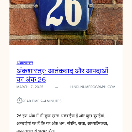
दे
खि
ये
!
क
र्म
सि
द्धां
त
के
अंकशास्त्र
अ
अंकशास्त्र: आतंकवाद और आपदाओं
नु
का अंक 26
सा
र
MARCH 17, 2025
HINDI.NUMEROGRAPH.COM
च
लि
⏱︎
READ TIME:
2–4 MINUTES
ए
!
26 इस अंक में भी कुछ ख़ास अच्छाईयां हैं और कुछ बुराईयां.
अच्छाईयां यह हैं कि यह अंक धन, संपत्ति, सत्ता, आध्यात्मिकता,
मानवतावाद से भरपूर होता…