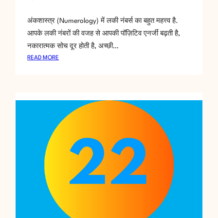
अंकशास्त्र (Numerology) में लकी नंबर्स का बहुत महत्त्व है.
आपके लकी नंबरों की वजह से आपकी पॉज़िटिव एनर्जी बढ़ती है,
नकारात्मक सोच दूर होती है, अच्छी…
:
READ MORE
आ
प
के
ल
की
नं
ब
र्स
,
ल
की
डे
ट्स
,